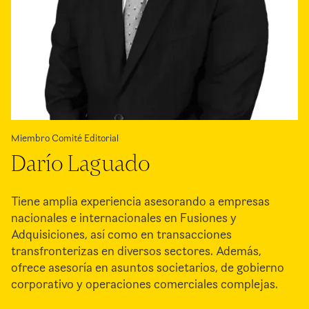
Miembro Comité Editorial
Darío Laguado
Tiene amplia experiencia asesorando a empresas
nacionales e internacionales en Fusiones y
Adquisiciones, así como en transacciones
transfronterizas en diversos sectores. Además,
ofrece asesoría en asuntos societarios, de gobierno
corporativo y operaciones comerciales complejas.