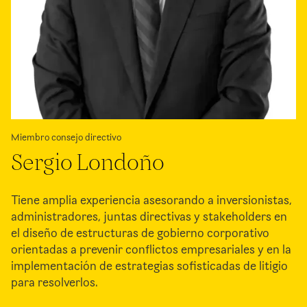
Miembro consejo directivo
Sergio Londoño
Tiene amplia experiencia asesorando a inversionistas,
administradores, juntas directivas y stakeholders en
el diseño de estructuras de gobierno corporativo
orientadas a prevenir conflictos empresariales y en la
implementación de estrategias sofisticadas de litigio
para resolverlos.