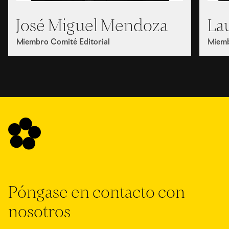
José Miguel Mendoza
La
Miembro Comité Editorial
Miemb
Póngase en contacto con
nosotros